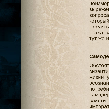
неизме
выраже
вопрос
который
кормит
стала з
тут же 
Самоде
Обстоят
византи
жизни 
осозна
потреб
самоде
власти
импера