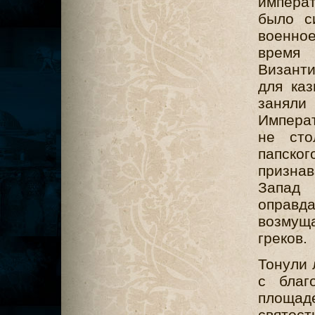
императ
было с
военно
время 
Визант
для каз
заняли
Импера
не сто
папско
признав
Запад 
оправд
возмущ
греков.
Тонули 
с благ
площа
свято