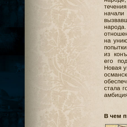
течени
начали 
вызвав
народа.
отношен
на унию
попытки
из кон
его по
Новая у
осман
обеспе
стала г
амбиция
В чем 