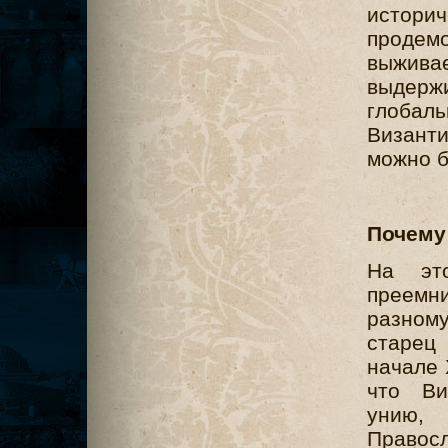
историч
продем
выжива
выдерж
глоба
Визант
можно б
Почему
На эт
преемни
разно
старе
начале 
что Ви
унию
Правос