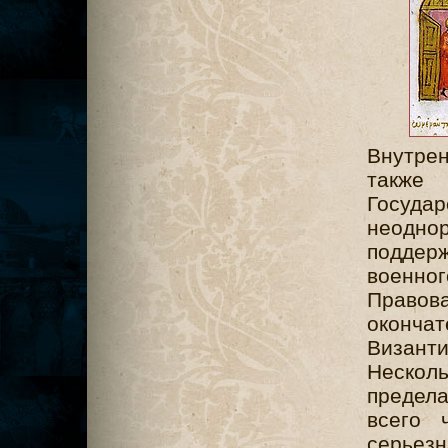
Внутре
также
Госуда
неоднор
поддерж
военног
Правова
оконча
Визант
Несколь
предела
всего 
серьез