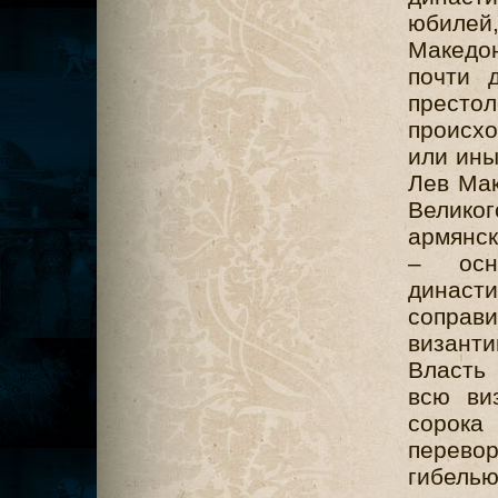
юбилей
Македон
почти 
престо
происхо
или ины
Лев Мак
Велик
армянск
– осн
династ
соправ
византи
Власть 
всю ви
сорок
перево
гибел