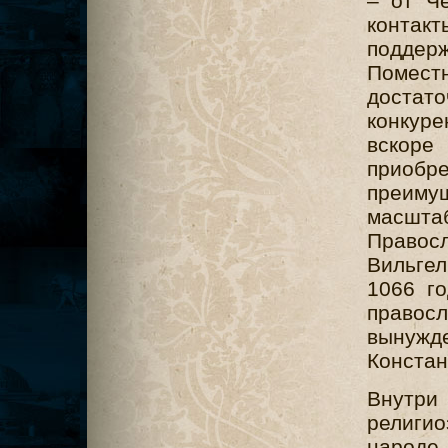
– от Ч
конта
поддер
Помест
достат
конкур
вскоре
приобр
преимущ
масшта
Правос
Вильгел
1066 го
право
выну
Констан
Внутри
религи
народе,