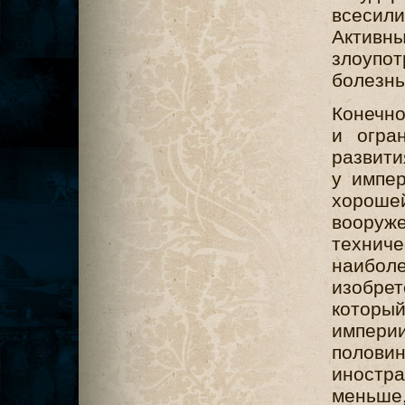
всесили
Актив
злоупо
болезнь
Конечно
и огра
развити
у импе
хороше
воору
технич
наибо
изобрет
который
империи
полови
иностра
меньше,