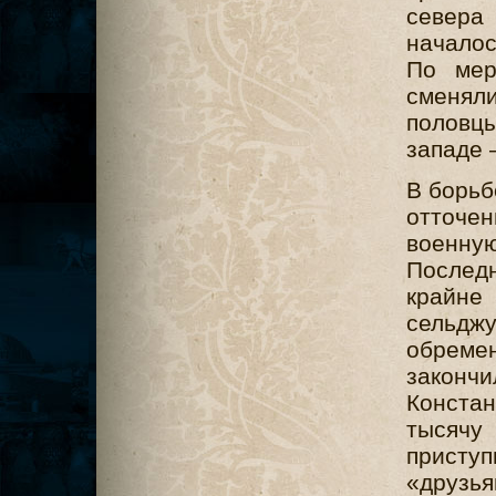
севера
началос
По мер
сменял
половц
западе 
В борьб
отточе
военную
Послед
крайне
сельдж
обреме
законч
Конста
тысяч
приступ
«друзь