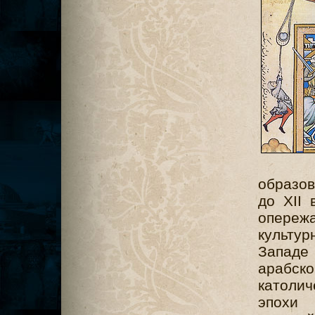
образов
до XII 
опере
культу
Западе 
арабско
католи
эпохи 