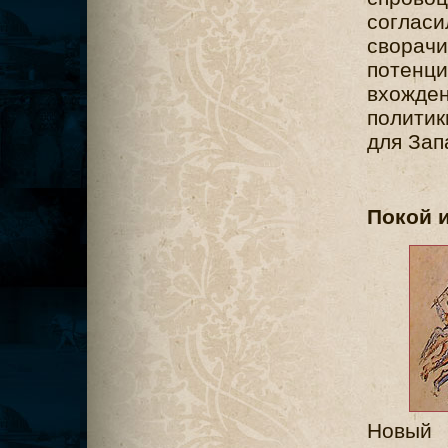
согла
свора
потенц
вхожде
полити
для Зап
Покой 
Новый 