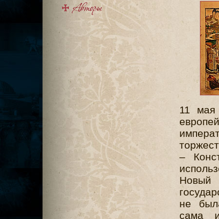
11 мая
европ
импера
торжест
– Конс
использ
Новый 
государ
не был
сама 