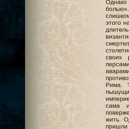
Однако
болью
слишко
этого н
длите
византи
смерте
столети
своих 
персам
авара
противо
Рима. 
пышущи
империе
сама и
поверж
жить. О
пришли 