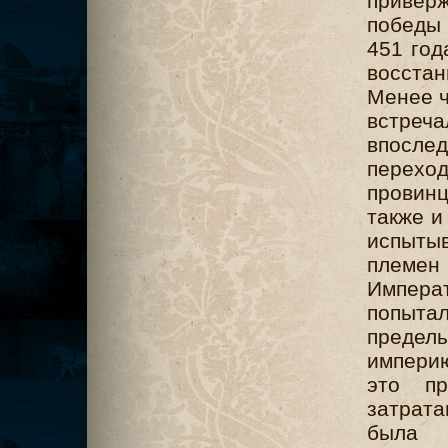
привер
победы
451 год
восста
Менее ч
встреч
впосле
переход
провинц
также и
испыты
племе
Импера
попыта
предел
империю
это пр
затрата
была 