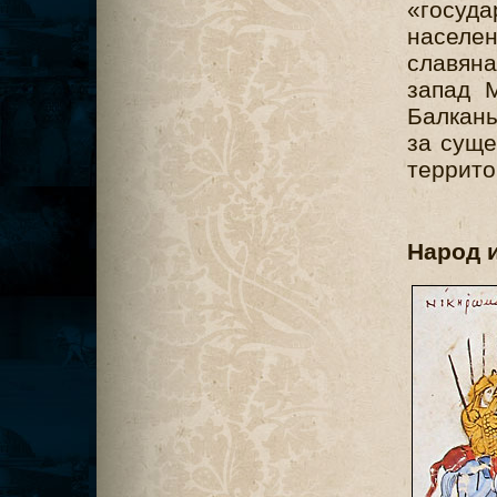
«госуд
населе
славян
запад 
Балкан
за суще
террито
Народ 