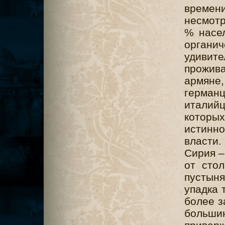
времен
несмотр
% насел
органич
удивите
прожив
армяне,
герман
италий
которы
истинн
власти.
Сирия –
от сто
пустыня
упадка 
более з
больши