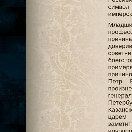
символ 
имперск
Младши
профес
причин
довери
советни
боегот
пример
причино
Петр В
произне
генера
Петерб
Казанск
царем 
замет
новопр