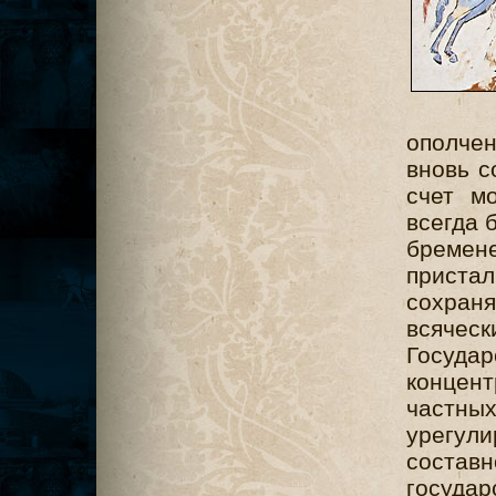
ополчен
вновь с
счет м
всегда 
бремене
пристал
сохран
всяческ
Госуд
концент
частн
урегул
соста
государ