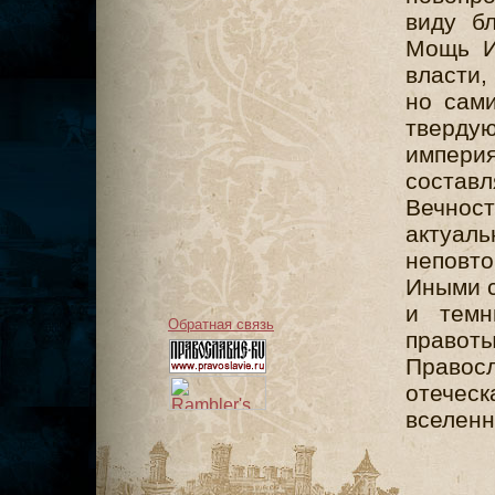
виду б
Мощь И
власти,
но сам
тверду
импери
состав
Вечно
актуаль
неповто
Иными с
и темн
Обратная связь
право
Правосл
отеческ
вселенн