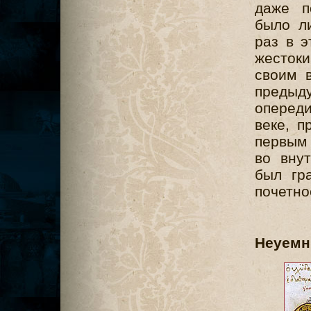
даже п
было л
раз в э
жесток
своим 
преды
опереди
веке, п
первым 
во внут
был гр
почетно
Неуемн