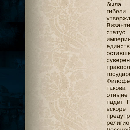
была
гибел
утвержд
Византи
статус
импери
единст
оставш
сувере
правос
государ
Филофе
такова
отныне 
падет 
вскоре
предупр
религио
Россией