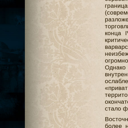
граница
(совре
разлож
торговл
конца 
критич
варварс
неизбе
огромно
Однако 
внутре
ослаб
«прива
терри
оконча
стало ф
Восточ
более н