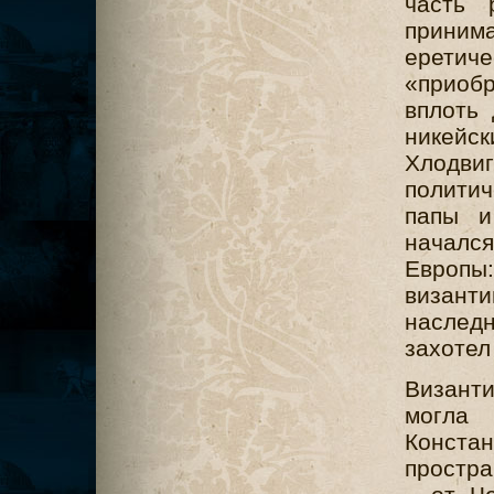
часть 
принима
еретиче
«приобр
вплоть 
никейс
Хлодв
политич
папы и
началс
Европы
визант
наслед
захотел
Визант
могла 
Констан
простра