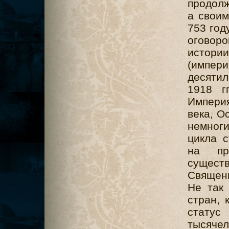
продолж
а своим
753 год
оговор
истори
(импе
десяти
1918 г
Империя
века, О
немноги
цикла 
на пр
сущест
Священн
Не так
стран, 
стату
тысяче