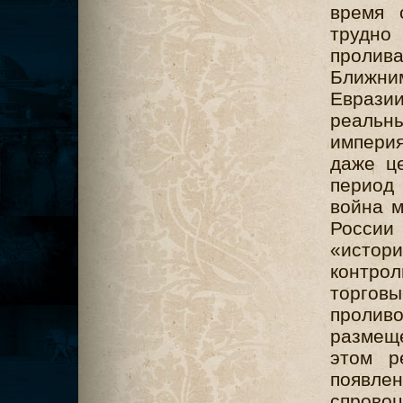
время 
трудно
пролив
Ближним
Еврази
реальны
импери
даже це
период
война м
Росси
«истор
контрол
торгов
проли
размеще
этом р
появл
спрово