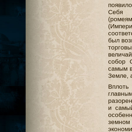
появило
Себя 
(ромея
(Импер
соответ
был воз
торговы
величай
собор 
самым в
Земле, 
Вплоть
главн
разорен
и самы
особен
земном
эконом