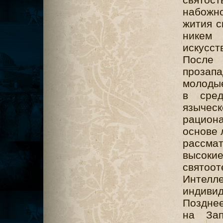
набожн
жития с
никем
искусст
После
прозап
молодые
в сред
язычес
рациона
основе 
рассма
высок
святоо
Интелл
индивид
Позднее
на Зап