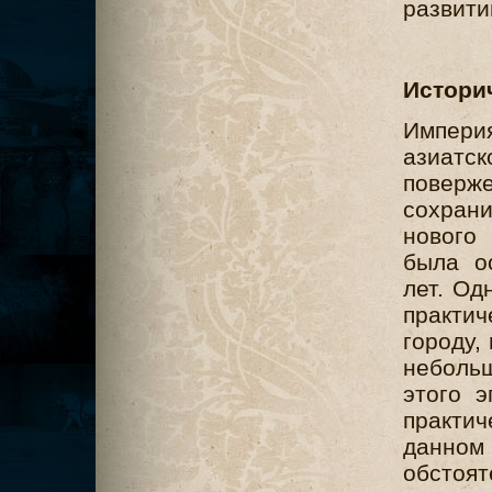
развити
Истори
Империя
азиат
повер
сохран
нового
была о
лет. Од
практи
городу,
неболь
этого 
практи
данно
обсто