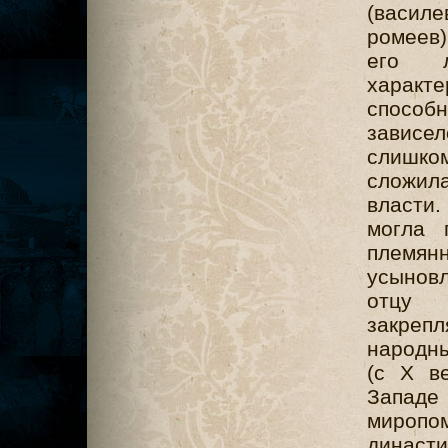
(василе
ромеев
его ли
характе
способн
зависел
слишко
сложила
власти.
могла 
племя
усыновл
отцу 
закреп
народн
(с X в
Запад
миропом
династ