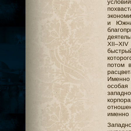
условий
похва
экономи
и Южна
благоп
деятел
XII–XIV
быстры
которог
потом в
расцве
Именно
особ
западно
корпор
отноше
именно 
Запад